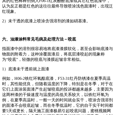
具的红色稀释剂倒入F06-1红灰酚醛底漆或其它红色底漆中，
认为反正都是红色的这往往最终导致喷涂浅色面漆时，出现泛
红现象。
2）未干透的底漆上喷涂含强溶剂的漆如硝基漆。
六、油漆涂料常见毛病及处理方法－咬底
指面漆中的溶剂很容易地将底漆漆膜软化，甚至会影响底漆与
物面的附着力，这种涂覆面漆后，将底层漆咬起的现象称
为“咬底”，轻微的咬底与漆膜起皱非常相似。
1）底漆未干透前就上面漆
例如，H06-2铁红环氧酯底漆，F53-31红丹防锈漆在夏季高温
时，其性能优良，但随着温度的下降，特别是在冬季，对于在
它们上面涂装面漆产生起皱咬底的投诉都越来越多，主要因为
这两种漆的干燥速度与温度的高低关系较大，以铁红环氧为
例，在夏季高温时，一般一天的时间就会实干，喷涂含强溶剂
的面漆不会咬底起皱，而在冬季低温时，它的自干实干时间都
要5天或更长，隔天施工面漆极易引起咬底问题，蜜桃视频网