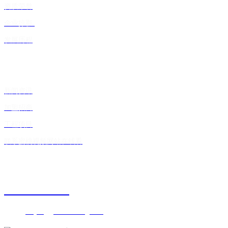
资质荣誉
企业掠影
发展历程
快捷入口
新闻资讯
加盟招商
工程项目
联系蜜桃视频网站在线看
关注蜜桃视频网站在线看
020-86297777
邮箱：
wuyang@shouxiefang.com