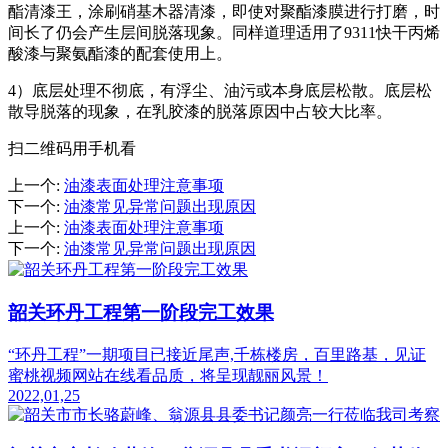
酯清漆王，涂刷硝基木器清漆，即使对聚酯漆膜进行打磨，时
间长了仍会产生层间脱落现象。同样道理适用了9311快干丙烯
酸漆与聚氨酯漆的配套使用上。
4）底层处理不彻底，有浮尘、油污或本身底层松散。底层松
散导脱落的现象，在乳胶漆的脱落原因中占较大比率。
扫二维码用手机看
上一个
:
油漆表面处理注意事项
下一个
:
油漆常见异常问题出现原因
上一个
:
油漆表面处理注意事项
下一个
:
油漆常见异常问题出现原因
韶关环丹工程第一阶段完工效果
“环丹工程”一期项目已接近尾声,千栋楼房，百里路基，见证
蜜桃视频网站在线看品质，将呈现靓丽风景！
2022,01,25