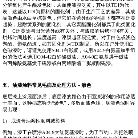
分解氧化产生醌发色团，从而使漆膜泛黄，其中以TDI为代
表，这些以TDI为原料的固化剂 ，由于生产工艺的差异，其成
品颜色由水白至棕黄色，但它们在紫外线的照射下都存在泛黄
超势，超耐黄系列的固化剂，其它聚酯固化剂都属于此类固化
剂。C泛黄除与阳光紫外线有关外，与漆膜的烘烤时间有关，
烘烤时间越长，温度越高，漆膜越容易泛黄。对于白色或浅色
聚酯、聚氨酯漆，如其固化剂为TDI制品。所以在户外使用白
色磁漆时，请避免使用S04-1白彩聚，或用A04-9白氨基加甲组
份的做法可选用C04-42白醇酸磁漆、A04-9白氨基烘干磁漆，
白丙烯酸氨基烘干磁漆或白丙烯酸缩二脲聚酯磁漆。
五、油漆涂料常见毛病及处理方法－渗色
底层漆上涂履面漆后，底层漆的颜色由于面漆溶剂的作用渗透
于表面，这种病态称为“渗色”，多数面漆色浅，底漆色深时容
易出现：
1） 底漆含油溶性颜料或染料
例如，漆工在喷涂A04-9大红氨基漆时，为了节约，常把洗喷