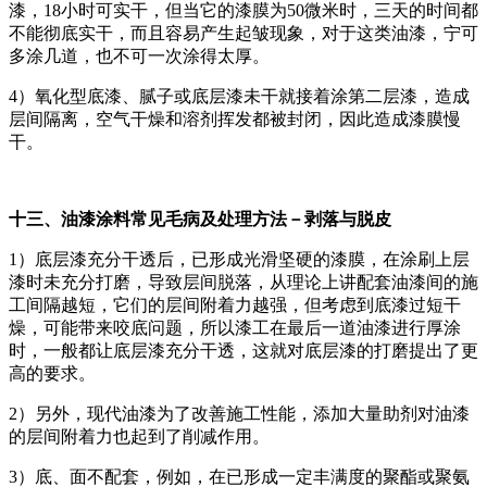
漆，18小时可实干，但当它的漆膜为50微米时，三天的时间都
不能彻底实干，而且容易产生起皱现象，对于这类油漆，宁可
多涂几道，也不可一次涂得太厚。
4）氧化型底漆、腻子或底层漆未干就接着涂第二层漆，造成
层间隔离，空气干燥和溶剂挥发都被封闭，因此造成漆膜慢
干。
十三、油漆涂料常见毛病及处理方法－剥落与脱皮
1）底层漆充分干透后，已形成光滑坚硬的漆膜，在涂刷上层
漆时未充分打磨，导致层间脱落，从理论上讲配套油漆间的施
工间隔越短，它们的层间附着力越强，但考虑到底漆过短干
燥，可能带来咬底问题，所以漆工在最后一道油漆进行厚涂
时，一般都让底层漆充分干透，这就对底层漆的打磨提出了更
高的要求。
2）另外，现代油漆为了改善施工性能，添加大量助剂对油漆
的层间附着力也起到了削减作用。
3）底、面不配套，例如，在已形成一定丰满度的聚酯或聚氨