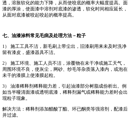
透，溶胀软化的能力下降，从而使咬底的概率大幅度提高。面
漆的厚涂，使面漆中溶剂对底漆的渗透，软化时间相应延长，
从面对底漆被咬起咬起的概率提高。
七、油漆涂料常见毛病及处理方法－粒子
1） 施工工具不洁，新毛刷上带尘出，旧漆刷用来未及时洗净
留有漆皮，盛漆器具不洁。
2） 施工环境、施工人员不洁，涂覆物在未干净或施工天气，
周围环境不良，使灰尘，网砂、纱毛等杂质落入漆内，或泡在
未干的漆膜上使漆膜起粒。
3） 油漆稀释剂稀释能力差，引起油漆部分树脂成份析出。例
如当半哑清面漆或透明底漆，稀释剂漏气或稀释能力差时会出
现粒子现象。
解决方法：稀释剂添加醋酸丁酯、环已酮类等强溶剂，配漆后
并过滤。