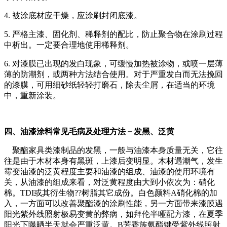
4. 被涂底材应干燥，应涂刷封闭底漆。
5. 严格主漆、固化剂、稀释剂的配比，防止聚合物在涂刷过程
中析出。一定要合理地使用稀释剂。
6. 对漆膜已出现的发白现象，可缓慢加热被涂物，或喷一层薄
薄的防潮剂，或两种方法结合使用。对于严重发白而无法挽回
的漆膜，可用细砂纸轻轻打磨石，除去尘屑，在适当的环境
中，重新涂装。
四、油漆涂料常见毛病及处理方法－发黑、泛黄
聚酯家具类漆制品的发黑，一般与油漆本身质量无关，它往
往是由于木材本身有黑斑，上漆后变明显。木材遇潮气，发生
霉变油漆的泛黄程度主要和油漆的组成、油漆的使用环境有
关，从油漆的组成来看，对泛黄程度由大到小依次为：硝化
棉。TDI或其衍生物??树脂其它成份。白色颜料A硝化棉的加
入，一方面可以改善聚酯漆的涂刷性能，另一方面带来漆膜遇
阳光紫外线照射极易变黄的弊病，如拜伦半哑配方漆，在夏季
阳光下曝晒半天就会严重泛黄。B芳香族氨酯键受紫外线照射