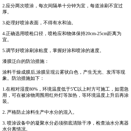
2.应分两次喷涂，每次间隔单十分钟为宜，每道涂刷不宜过
厚。
3.处理好喷涂表面，不得有水和油。
4.正确选用喷枪口径，喷枪应和物体保持20cm-25cm距离为
宜。
5.调节好喷涂刷涂粘度，掌握好涂和喷涂的速度。
漆膜泛白的防治措施：
涂料干燥成膜后,涂膜呈现云雾状白色，产生无光、发浑等现
象。防治措施如下：
1.在相对湿度80%，环境温度低于5℃以上时方可施工，如需急
用，可在被涂物周围用红外灯等加热，等环境温度上升后再涂
装。
2. 严格防止涂料生产中水分的混入。
3. 喷涂设备中的凝聚水分必须彻底清除干净，检查油水分离器
水分离情况。