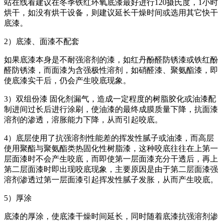
站在线看建议在冬季铁红环氧底漆最好进行120摄氏度，1小时
烘干，如没有烘干设备，则建议延长干燥时间或选用其它快干
底漆。
2）底漆、面漆不配套
如果底漆本身是不耐强溶剂的漆，如红丹酚醛防锈漆或铁红酚
醛防锈漆，而面漆为含强极性溶剂，如硝醛漆、聚氨酯漆，即
使底漆实干后，仍会产生咬底现象。
3）双组份漆 固化剂漏气，造成一定程度的树脂胶化或油漆配
制进间过长后进行涂刷，使油漆的最终成膜质量下降，抗面漆
溶剂的渗透，溶胀能力下降，从而引起咬底。
4）底层使用了抗强溶剂性能差的挥发性腻子或油漆，而高层
使用聚酯与聚氨酯类热固化性树脂漆，这种咬底往往在上第一
层面漆时不会产生咬底，而即使第一层面漆充分干透后，再上
第二层面漆时即出现咬底现象，主要原因是由于第二层面漆强
溶剂渗透过第一层面漆引起挥发性腻子发胀，从而产生咬底。
5）厚涂
底漆的厚涂，使底漆干燥时间延长，同时随着底漆抗强溶剂渗