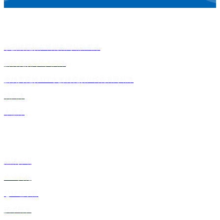
产品家族
水蜜桃视频在线观看网站防腐漆
蜜桃视频网址入口漆
蜜桃黄视频APP水蜜桃视频在线观看网站漆
墙面漆
木器漆
关于蜜桃视频网站在线看
品牌介绍
企业文化
总经理致辞
技术研发